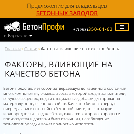
Предложение для владельцев
БЕТОННЫХ ЗАВОДОВ
350-61-62
+7(963)
в Барнауле
Главная
Статьи
Факторы, влияющие на качество бетона
»
»
ФАКТОРЫ, ВЛИЯЮЩИЕ НА
КАЧЕСТВО БЕТОНА
Бетон представляет собой затвердевшую до каменного состояния
многокомпонентную смесь, в состав которой входят заполнители,
вяжущее вещество, вода и специальные добавки для придания
материалу определенных свойств. Качество бетона в первую
очередь зависит от свойств бетонной смеси, то есть марки
и однородности. Но даже бетон, качество которого в процессе
производства и доставки было отличным, несоблюдение
технологии укладки может полностью испортить.