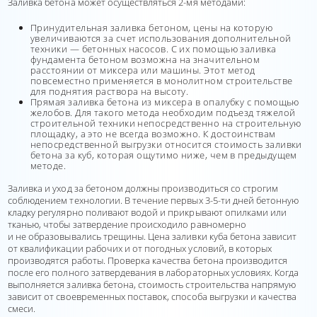
Заливка бетона может осуществляться 2-мя методами:
Принудительная заливка бетоном, цены на которую
увеличиваются за счет использования дополнительной
техники — бетонных насосов. С их помощью заливка
фундамента бетоном возможна на значительном
расстоянии от миксера или машины. Этот метод
повсеместно применяется в монолитном строительстве
для поднятия раствора на высоту.
Прямая заливка бетона из миксера в опалубку с помощью
желобов. Для такого метода необходим подъезд тяжелой
строительной техники непосредственно на строительную
площадку, а это не всегда возможно. К достоинствам
непосредственной выгрузки относится стоимость заливки
бетона за куб, которая ощутимо ниже, чем в предыдущем
методе.
Заливка и уход за бетоном должны производиться со строгим
соблюдением технологии. В течение первых 3-5-ти дней бетонную
кладку регулярно поливают водой и прикрывают опилками или
тканью, чтобы затвердение происходило равномерно
и не образовывались трещины. Цена заливки куба бетона зависит
от квалификации рабочих и от погодных условий, в которых
производятся работы. Проверка качества бетона производится
после его полного затвердевания в лабораторных условиях. Когда
выполняется заливка бетона, стоимость строительства напрямую
зависит от своевременных поставок, способа выгрузки и качества
смеси.