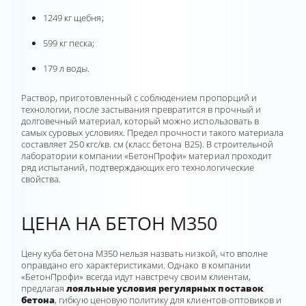
1249 кг щебня;
599 кг песка;
179 л воды.
Раствор, приготовленный с соблюдением пропорций и
технологии, после застывания превратится в прочный и
долговечный материал, который можно использовать в
самых суровых условиях. Предел прочности такого материала
составляет 250 кгс/кв. см (класс бетона В25). В строительной
лаборатории компании «БетонПрофи» материал проходит
ряд испытаний, подтверждающих его технологические
свойства.
ЦЕНА НА БЕТОН М350
Цену куба бетона М350 нельзя назвать низкой, что вполне
оправдано его характеристиками. Однако в компании
«БетонПрофи» всегда идут навстречу своим клиентам,
предлагая
лояльные условия регулярных поставок
бетона
, гибкую ценовую политику для клиентов-оптовиков и