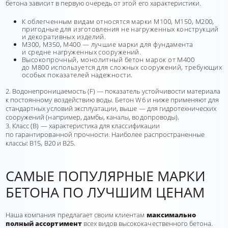
бетона зависит в первую очередь от этой его характеристики.
К облегченным видам относятся марки М100, М150, М200,
пригодные для изготовления не нагруженных конструкций
и декоративных изделий.
М300, М350, М400 — лучшие марки для фундамента
и средне нагруженных сооружений.
Высокопрочный, монолитный бетон марок от М400
до М800 используется для сложных сооружений, требующих
особых показателей надежности.
2. Водонепроницаемость (F) — показатель устойчивости материала
к постоянному воздействию воды. Бетон W6 и ниже применяют для
стандартных условий эксплуатации, выше — для гидротехнических
сооружений (например, дамбы, каналы, водопроводы).
3. Класс (В) — характеристика для классификации
по гарантированной прочности. Наиболее распространенные
классы: В15, В20 и В25.
САМЫЕ ПОПУЛЯРНЫЕ МАРКИ
БЕТОНА ПО ЛУЧШИМ ЦЕНАМ
Наша компания предлагает своим клиентам
максимально
полный ассортимент
всех видов высококачественного бетона.