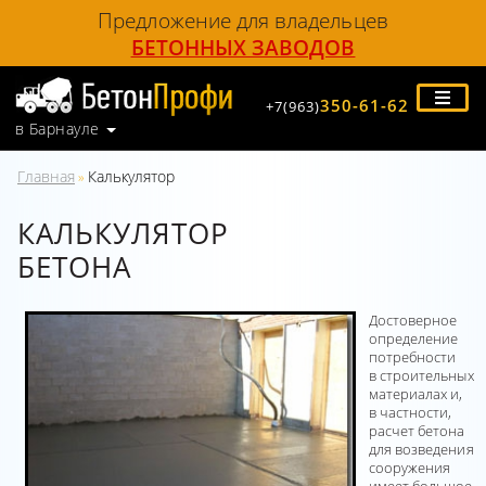
Предложение для владельцев
БЕТОННЫХ ЗАВОДОВ
350-61-62
+7(963)
в Барнауле
Главная
Калькулятор
»
КАЛЬКУЛЯТОР
БЕТОНА
Достоверное
определение
потребности
в строительных
материалах и,
в частности,
расчет бетона
для возведения
сооружения